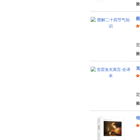
捡
图
白
定
捡
克
伊
定
捡
培
[