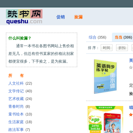
促销
捡漏
综合
当当
(356)
(306)
什么叫捡漏？
通常一本书在各图书网站上售价相
排 序：
时间
折扣
差无几，但总有些书某家的价格比别家
英
都便宜很多，下手捡之，是为捡漏。
所 有
曹
人文社科
(22)
定
文学传记
(40)
捡
艺术收藏
(24)
青春时尚
(8)
唱
童书绘本
(10)
生活家庭
(18)
蒋
政法军事
(7)
定