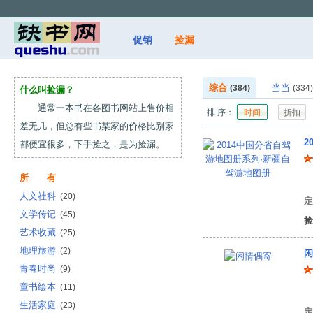
促销
捡漏
综合
当当
(384)
(334)
什么叫捡漏？
通常一本书在各图书网站上售价相
排 序：
时间
折扣
差无几，但总有些书某家的价格比别家
2
都便宜很多，下手捡之，是为捡漏。
所 有
中
人文社科
(20)
定
文学传记
(45)
捡
艺术收藏
(25)
地理旅游
(2)
闲
青春时尚
(9)
童书绘本
(11)
(
生活家庭
(23)
定