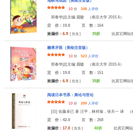
地铁马戏团（美绘注音版）
10
分
349
人评价
郑春华|总主编:眉睫 （南京大学 2015.6）
定 价：19.8
页 数：16
捡漏价：
6.9
35折
比其它网站
[ 当当 ]
糖果牙医（美绘注音版）
10
分
523
人评价
郑春华|总主编:眉睫 （南京大学 2015.6）
定 价：19.8
页 数：15
捡漏价：
6.9
35折
比其它网站
[ 当当 ]
阅读日本书系：舆论与世论
10
分
200
人评价
[日] 佐藤卓已 著 汪平，林祥瑜，张天一 译 （南
定 价：42.0
页 数：26
捡漏价：
17.0
40折
比其它网站
[ 当当 ]