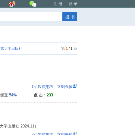
注 册
登 录
京大学出版社
第
1
/ 1 页
3
1小时前挖出
立刻去捡
便宜
54%
点 击：
233
学出版社 2024.11）
：
2小时前挖出
立刻去捡