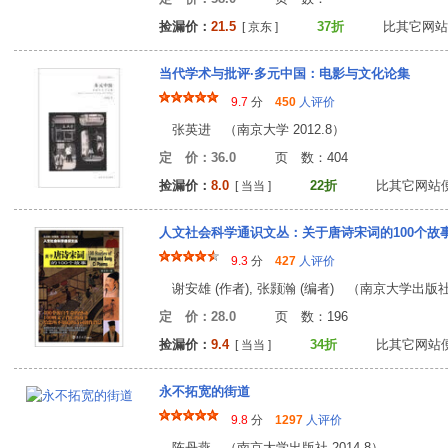
捡漏价：
21.5
37折
比其它网站
[ 京东 ]
当代学术与批评·多元中国：电影与文化论集
9.7
分
450
人评价
张英进 （南京大学 2012.8）
定 价：36.0
页 数：40
捡漏价：
8.0
22折
比其它网站
[ 当当 ]
人文社会科学通识文丛：关于唐诗宋词的100个故
9.3
分
427
人评价
谢安雄 (作者), 张颢瀚 (编者) （南京大学出版社 2
定 价：28.0
页 数：19
捡漏价：
9.4
34折
比其它网站
[ 当当 ]
永不拓宽的街道
9.8
分
1297
人评价
陈丹燕 （南京大学出版社 2014.8）