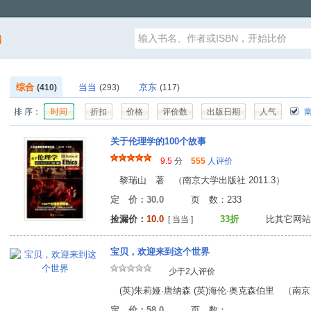
漏
综合
当当
京东
(410)
(293)
(117)
排 序：
时间
折扣
价格
评价数
出版日期
人气
南
关于伦理学的100个故事
9.5
分
555
人评价
黎瑞山 著 （南京大学出版社 2011.3）
定 价：30.0
页 数：23
捡漏价：
10.0
33折
比其它网站
[ 当当 ]
宝贝，欢迎来到这个世界
少于2人评价
(英)朱莉娅·唐纳森 (英)海伦·奥克森伯里 （南京大
定 价：58.0
页 数