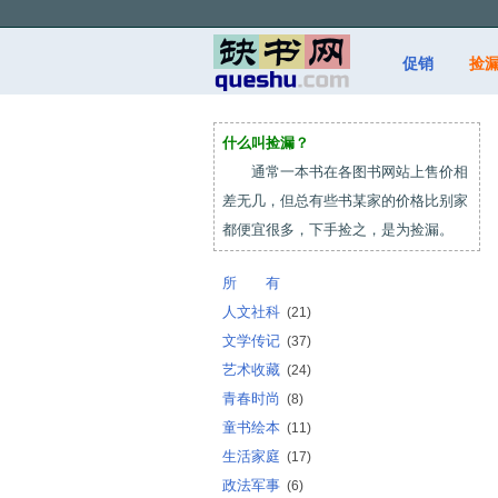
促销
捡
什么叫捡漏？
通常一本书在各图书网站上售价相
差无几，但总有些书某家的价格比别家
都便宜很多，下手捡之，是为捡漏。
所 有
人文社科
(21)
文学传记
(37)
艺术收藏
(24)
青春时尚
(8)
童书绘本
(11)
生活家庭
(17)
政法军事
(6)