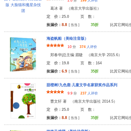
2.0
分
199
人评价
葛冰 著 （南京大学出版社）
定 价：25.0
页 数
捡漏价：
8.8
35折
比其它网站
[ 当当 ]
海盗帆船（美绘注音版）
10
分
374
人评价
郑春华|总主编:眉睫 （南京大学 2015.6）
定 价：19.8
页 数：16
捡漏价：
6.9
35折
比其它网站
[ 当当 ]
甜橙树/九色鹿·儿童文学名家获奖作品系列
9.9
分
237
人评价
曹文轩 著 （南京大学出版社 2014.5）
定 价：25.0
页 数
捡漏价：
8.8
35折
比其它网站
[ 当当 ]