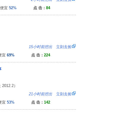
便宜
52%
点 击：
84
4
15小时前挖出
立刻去捡
便宜
69%
点 击：
224
事
012.2）
6
21小时前挖出
立刻去捡
便宜
53%
点 击：
142