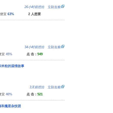
9
26小时前挖出
立刻去捡
便宜
63%
2 人想要
9
34小时前挖出
立刻去捡
便宜
45%
点 击：
549
和米粒的温情故事
：
3天前挖出
立刻去捡
便宜
40%
点 击：
521
猫和魔星杂技团