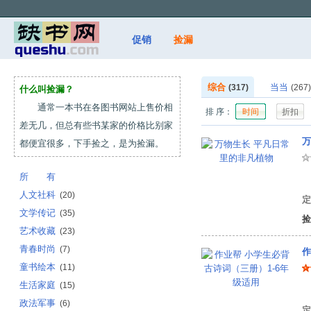
促销
捡漏
综合
当当
(317)
(267)
什么叫捡漏？
通常一本书在各图书网站上售价相
排 序：
时间
折扣
差无几，但总有些书某家的价格比别家
万
都便宜很多，下手捡之，是为捡漏。
所 有
里
人文社科
(20)
定
文学传记
(35)
捡
艺术收藏
(23)
青春时尚
(7)
作
童书绘本
(11)
生活家庭
(15)
作
政法军事
(6)
定