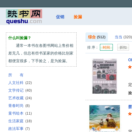
促销
捡漏
综合
当当
(512)
(320)
什么叫捡漏？
通常一本书在各图书网站上售价相
排 序：
时间
折扣
差无几，但总有些书某家的价格比别家
O
都便宜很多，下手捡之，是为捡漏。
所 有
邱
人文社科
(22)
定
文学传记
(40)
捡
艺术收藏
(24)
青春时尚
(8)
婴
童书绘本
(11)
生活家庭
(18)
费
政法军事
(7)
定