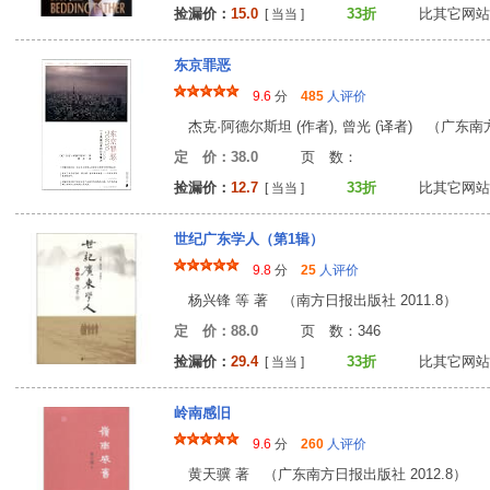
捡漏价：
15.0
33折
比其它网站
[ 当当 ]
东京罪恶
9.6
分
485
人评价
杰克·阿德尔斯坦 (作者), 曾光 (译者) （广东南方
定 价：38.0
页 数
捡漏价：
12.7
33折
比其它网站
[ 当当 ]
世纪广东学人（第1辑）
9.8
分
25
人评价
杨兴锋 等 著 （南方日报出版社 2011.8）
定 价：88.0
页 数：34
捡漏价：
29.4
33折
比其它网站
[ 当当 ]
岭南感旧
9.6
分
260
人评价
黄天骥 著 （广东南方日报出版社 2012.8）