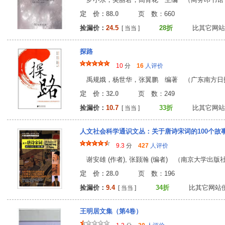
定 价：88.0
页 数：66
捡漏价：
24.5
28折
比其它网站
[ 当当 ]
探路
10
分
16
人评价
禹规娥，杨世华，张翼鹏 编著 （广东南方日报出版
定 价：32.0
页 数：24
捡漏价：
10.7
33折
比其它网站
[ 当当 ]
人文社会科学通识文丛：关于唐诗宋词的100个故
9.3
分
427
人评价
谢安雄 (作者), 张颢瀚 (编者) （南京大学出版社 2
定 价：28.0
页 数：19
捡漏价：
9.4
34折
比其它网站
[ 当当 ]
王明居文集（第4卷）