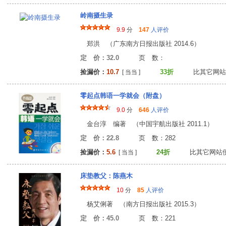
岭南摄生录
9.9
分
147
人评价
郑洪 （广东南方日报出版社 2014.6）
定 价：32.0
页 数
捡漏价：
10.7
33折
比其它网站
[ 当当 ]
零起点韩语一学就会（附盘）
9.0
分
646
人评价
金台淳 编著 （中国宇航出版社 2011.1）
定 价：22.8
页 数：28
捡漏价：
5.6
24折
比其它网站
[ 当当 ]
床垫教父：陈燕木
10
分
85
人评价
杨艾俐著 （南方日报出版社 2015.3）
定 价：45.0
页 数：22