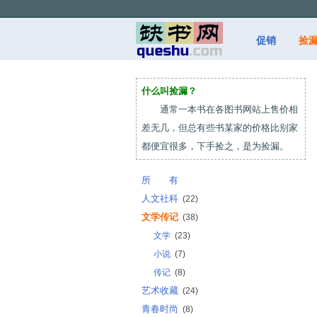
促销
捡
什么叫捡漏？
通常一本书在各图书网站上售价相
差无几，但总有些书某家的价格比别家
都便宜很多，下手捡之，是为捡漏。
所 有
人文社科
(22)
文学传记
(38)
文学
(23)
小说
(7)
传记
(8)
艺术收藏
(24)
青春时尚
(8)