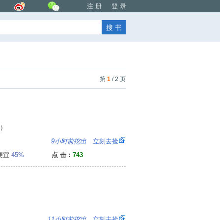
注 册
登 录
第
1
/ 2 页
4）
：
9小时前挖出
立刻去捡
便宜
45%
点 击：
743
4
11小时前挖出
立刻去捡