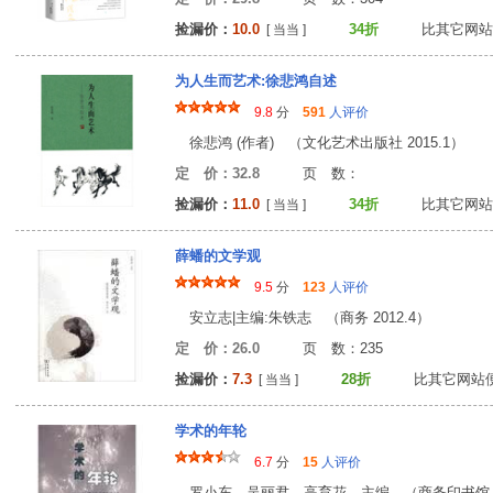
捡漏价：
10.0
34折
比其它网站
[ 当当 ]
为人生而艺术:徐悲鸿自述
9.8
分
591
人评价
徐悲鸿 (作者) （文化艺术出版社 2015.1）
定 价：32.8
页 数
捡漏价：
11.0
34折
比其它网站
[ 当当 ]
薛蟠的文学观
9.5
分
123
人评价
安立志|主编:朱铁志 （商务 2012.4）
定 价：26.0
页 数：23
捡漏价：
7.3
28折
比其它网站
[ 当当 ]
学术的年轮
6.7
分
15
人评价
罗小东，吴丽君，高育花 主编 （商务印书馆 20