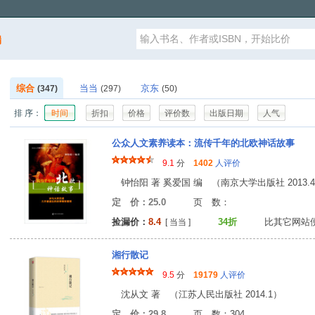
漏
综合
当当
京东
(347)
(297)
(50)
排 序：
时间
折扣
价格
评价数
出版日期
人气
公众人文素养读本：流传千年的北欧神话故事
9.1
分
1402
人评价
钟怡阳 著 奚爱国 编 （南京大学出版社 2013.
定 价：25.0
页 数
捡漏价：
8.4
34折
比其它网站
[ 当当 ]
湘行散记
9.5
分
19179
人评价
沈从文 著 （江苏人民出版社 2014.1）
定 价：29.8
页 数：30