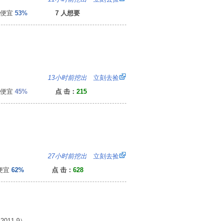
便宜
53%
7 人想要
：
13小时前挖出
立刻去捡
便宜
45%
点 击：
215
5
27小时前挖出
立刻去捡
便宜
62%
点 击：
628
11.9）