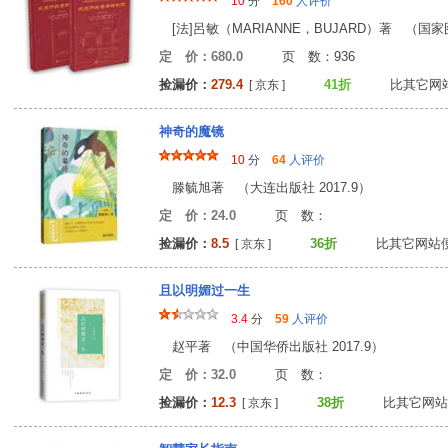
10
分
160
人评价
[法]呂敏（MARIANNE，BUJARD）著 （国家图
定 价：680.0
页 数：93
捡漏价：
279.4
41折
比其它网站
[ 京东 ]
神奇的魔镜
10
分
64
人评价
滕毓旭著 （大连出版社 2017.9）
定 价：24.0
页 数
捡漏价：
8.5
36折
比其它网站
[ 京东 ]
且以明媚过一生
3.4
分
59
人评价
赵平著 （中国华侨出版社 2017.9）
定 价：32.0
页 数
捡漏价：
12.3
38折
比其它网站
[ 京东 ]