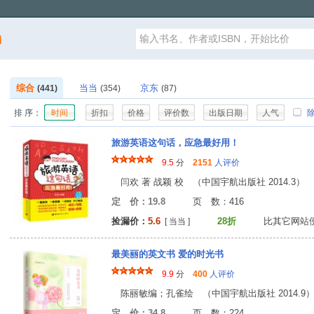
漏
综合
当当
京东
(441)
(354)
(87)
排 序：
时间
折扣
价格
评价数
出版日期
人气
除
旅游英语这句话，应急最好用！
9.5
分
2151
人评价
闫欢 著 战颖 校 （中国宇航出版社 2014.3）
定 价：19.8
页 数：41
捡漏价：
5.6
28折
比其它网站
[ 当当 ]
最美丽的英文书 爱的时光书
9.9
分
400
人评价
陈丽敏编；孔雀绘 （中国宇航出版社 2014.9
定 价：34.8
页 数：22