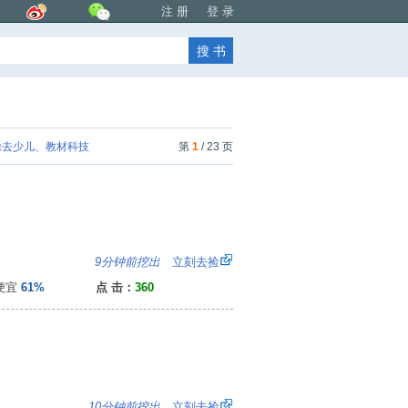
注 册
登 录
去少儿、教材科技
第
1
/ 23 页
6
9分钟前挖出
立刻去捡
便宜
61%
点 击：
360
）
4
10分钟前挖出
立刻去捡