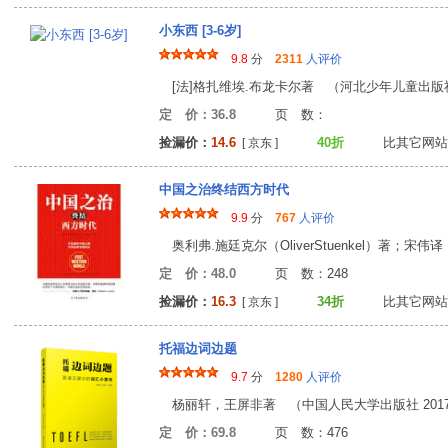
小东西 [3-6岁]
9.8
分
2311
人评价
[法]格扎维埃.布龙卡尔著 （河北少年儿童出版社 2
定 价：36.8
页 数
捡漏价：
14.6
40折
比其它网站
[ 京东 ]
中国之治终结西方时代
9.9
分
767
人评价
奥利弗.施廷克尔（OliverStuenkel）著；宋伟译
定 价：48.0
页 数：24
捡漏价：
16.3
34折
比其它网站
[ 京东 ]
托福边词边题
9.7
分
1280
人评价
杨丽轩，王屏非著 （中国人民大学出版社 2017
定 价：69.8
页 数：47