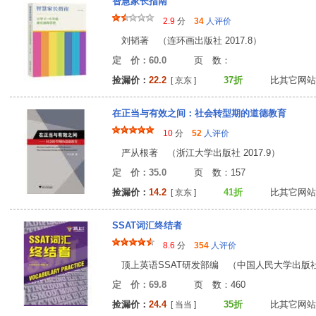
智慧家长指南
2.9
分
34
人评价
刘韬著 （连环画出版社 2017.8）
定 价：60.0
页 数
捡漏价：
22.2
37折
比其它网站
[ 京东 ]
在正当与有效之间：社会转型期的道德教育
10
分
52
人评价
严从根著 （浙江大学出版社 2017.9）
定 价：35.0
页 数：15
捡漏价：
14.2
41折
比其它网站
[ 京东 ]
SSAT词汇终结者
8.6
分
354
人评价
顶上英语SSAT研发部编 （中国人民大学出版社 2
定 价：69.8
页 数：46
捡漏价：
24.4
35折
比其它网站
[ 当当 ]