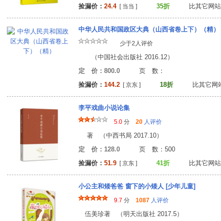
捡漏价：
24.4
35折
比其它网站
[ 当当 ]
中华人民共和国政区大典（山西省卷上下）（精）
少于2人评价
（中国社会出版社 2016.12）
定 价：800.0
页 数
捡漏价：
144.2
18折
比其它网站
[ 京东 ]
李平戏曲小说论集
5.0
分
20
人评价
著 （中西书局 2017.10）
定 价：128.0
页 数：50
捡漏价：
51.9
41折
比其它网站
[ 京东 ]
小公主和矮爸爸 窗下的小矮人 [少年儿童]
9.7
分
1087
人评价
伍美珍著 （明天出版社 2017.5）