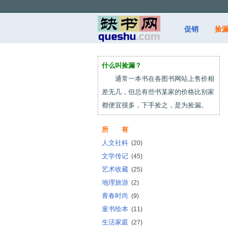
促销
捡
什么叫捡漏？
通常一本书在各图书网站上售价相
差无几，但总有些书某家的价格比别家
都便宜很多，下手捡之，是为捡漏。
所 有
人文社科
(20)
文学传记
(45)
艺术收藏
(25)
地理旅游
(2)
青春时尚
(9)
童书绘本
(11)
生活家庭
(27)