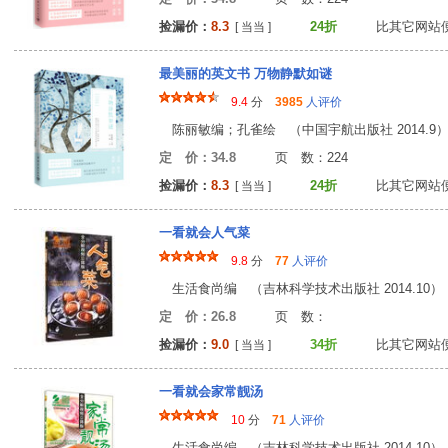
捡漏价：
8.3
24折
比其它网站
[ 当当 ]
最美丽的英文书 万物静默如谜
9.4
分
3985
人评价
陈丽敏编；孔雀绘 （中国宇航出版社 2014.9
定 价：34.8
页 数：22
捡漏价：
8.3
24折
比其它网站
[ 当当 ]
一看就会人气菜
9.8
分
77
人评价
生活食尚编 （吉林科学技术出版社 2014.10）
定 价：26.8
页 数
捡漏价：
9.0
34折
比其它网站
[ 当当 ]
一看就会家常靓汤
10
分
71
人评价
生活食尚编 （吉林科学技术出版社 2014.10）