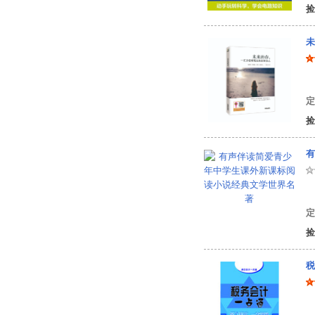
捡
未
杨
定
捡
有
夏
定
捡
税
汪