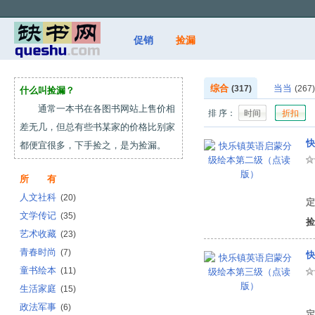
促销
捡漏
综合
当当
(317)
(267)
什么叫捡漏？
通常一本书在各图书网站上售价相
排 序：
时间
折扣
差无几，但总有些书某家的价格比别家
快
都便宜很多，下手捡之，是为捡漏。
所 有
有
人文社科
(20)
定
文学传记
(35)
捡
艺术收藏
(23)
青春时尚
(7)
快
童书绘本
(11)
生活家庭
(15)
有
政法军事
(6)
定