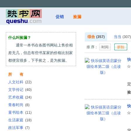
促销
捡漏
综合
当当
(357)
(307)
什么叫捡漏？
通常一本书在各图书网站上售价相
排 序：
时间
折扣
差无几，但总有些书某家的价格比别家
快
都便宜很多，下手捡之，是为捡漏。
所 有
有
人文社科
(22)
定
文学传记
(40)
捡
艺术收藏
(24)
青春时尚
(8)
快
童书绘本
(11)
生活家庭
(18)
有
政法军事
(7)
定