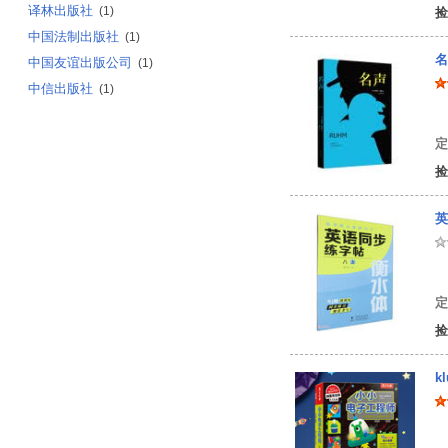
译林出版社
(1)
捡
中国法制出版社
(1)
名
中国友谊出版公司
(1)
中信出版社
(1)
[
定
捡
英
曹
定
捡
k
美