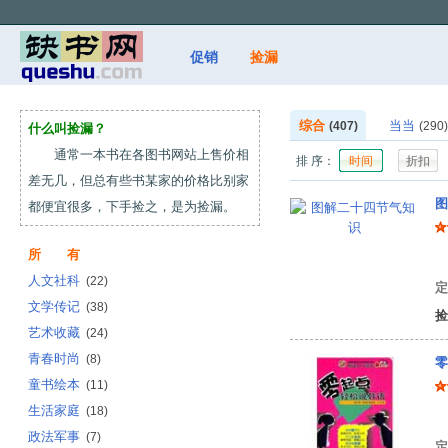
促销
捡漏
综合
当当
(407)
(290)
什么叫捡漏？
通常一本书在各图书网站上售价相
排 序：
时间
折扣
差无几，但总有些书某家的价格比别家
图
都便宜很多，下手捡之，是为捡漏。
所 有
白
人文社科
(22)
定
文学传记
(38)
捡
艺术收藏
(24)
青春时尚
(8)
零
童书绘本
(11)
生活家庭
(18)
郭
政法军事
(7)
定