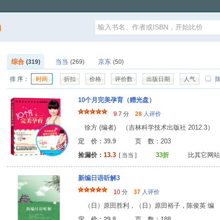
漏
综合
当当
京东
(319)
(269)
(50)
排 序：
时间
折扣
价格
评价数
出版日期
人气
除
10个月完美孕育（赠光盘）
9.7
分
28
人评价
徐方 (编者) （吉林科学技术出版社 2012.3）
定 价：39.9
页 数：20
捡漏价：
13.3
33折
比其它网站
[ 当当 ]
新编日语听解3
10
分
37
人评价
（日）原田胜利，（日）原田裕子，陈俊英 编 （中
定 价：29.8
页 数：18