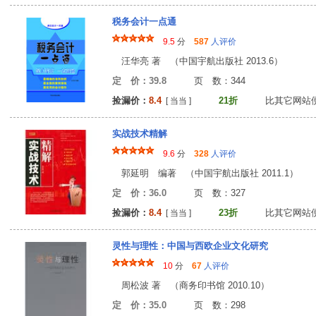
税务会计一点通
9.5
分
587
人评价
汪华亮 著 （中国宇航出版社 2013.6）
定 价：39.8
页 数：34
捡漏价：
8.4
21折
比其它网站
[ 当当 ]
实战技术精解
9.6
分
328
人评价
郭延明 编著 （中国宇航出版社 2011.1）
定 价：36.0
页 数：32
捡漏价：
8.4
23折
比其它网站
[ 当当 ]
灵性与理性：中国与西欧企业文化研究
10
分
67
人评价
周松波 著 （商务印书馆 2010.10）
定 价：35.0
页 数：29