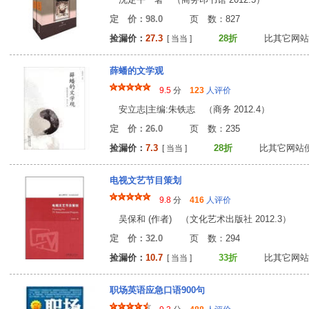
定 价：98.0
页 数：82
捡漏价：
27.3
28折
比其它网站
[ 当当 ]
薛蟠的文学观
9.5
分
123
人评价
安立志|主编:朱铁志 （商务 2012.4）
定 价：26.0
页 数：23
捡漏价：
7.3
28折
比其它网站
[ 当当 ]
电视文艺节目策划
9.8
分
416
人评价
吴保和 (作者) （文化艺术出版社 2012.3）
定 价：32.0
页 数：29
捡漏价：
10.7
33折
比其它网站
[ 当当 ]
职场英语应急口语900句