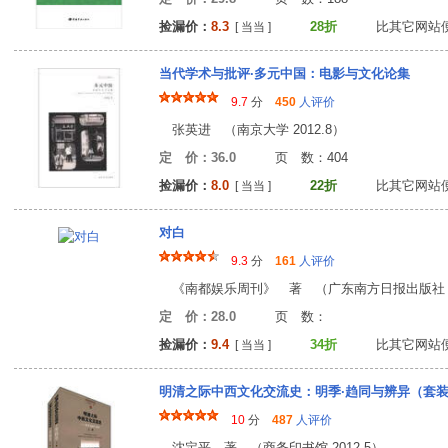
捡漏价：
8.3
28折
比其它网站
[ 当当 ]
当代学术与批评·多元中国：电影与文化论集
9.7
分
450
人评价
张英进 （南京大学 2012.8）
定 价：36.0
页 数：40
捡漏价：
8.0
22折
比其它网站
[ 当当 ]
对白
9.3
分
161
人评价
《南都娱乐周刊》 著 （广东南方日报出版社 20
定 价：28.0
页 数
捡漏价：
9.4
34折
比其它网站
[ 当当 ]
明清之际中西文化交流史：明季·趋同与辨异（套
10
分
487
人评价
沈定平 著 （商务印书馆 2012.5）