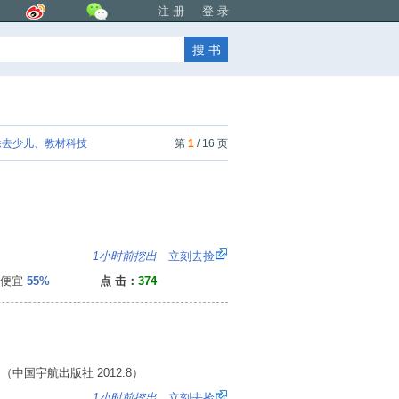
注 册
登 录
去少儿、教材科技
第
1
/ 16 页
3
1小时前挖出
立刻去捡
便宜
55%
点 击：
374
国宇航出版社 2012.8）
8
1小时前挖出
立刻去捡