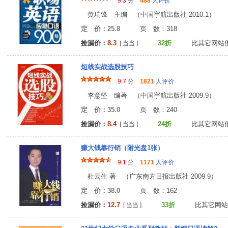
9.3
分
488
人评价
黄瑞锋 主编 （中国宇航出版社 2010.1）
定 价：25.8
页 数：31
捡漏价：
8.3
32折
比其它网站
[ 当当 ]
短线实战选股技巧
9.7
分
1821
人评价
李意坚 编著 （中国宇航出版社 2009.9）
定 价：35.0
页 数：24
捡漏价：
8.4
24折
比其它网站
[ 当当 ]
赚大钱靠行销（附光盘1张）
9.1
分
1171
人评价
杜云生 著 （广东南方日报出版社 2009.9）
定 价：38.0
页 数：16
捡漏价：
12.7
33折
比其它网站
[ 当当 ]