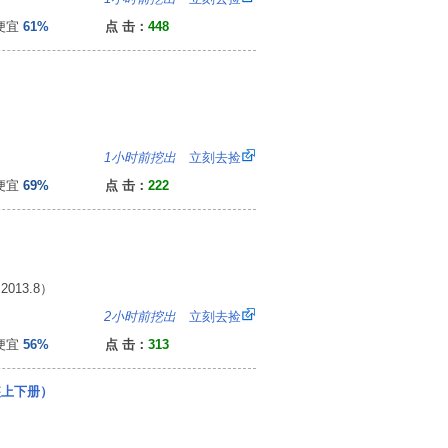
便宜
61%
点 击：
448
4
1小时前挖出
立刻去捡
便宜
69%
点 击：
222
13.8）
：
2小时前挖出
立刻去捡
便宜
56%
点 击：
313
装上下册）