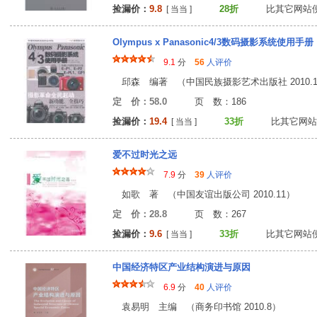
捡漏价：
9.8
28折
比其它网站
[ 当当 ]
Olympus x Panasonic4/3数码摄影系统使用手册
9.1
分
56
人评价
邱森 编著 （中国民族摄影艺术出版社 2010.1
定 价：58.0
页 数：18
捡漏价：
19.4
33折
比其它网站
[ 当当 ]
爱不过时光之远
7.9
分
39
人评价
如歌 著 （中国友谊出版公司 2010.11）
定 价：28.8
页 数：26
捡漏价：
9.6
33折
比其它网站
[ 当当 ]
中国经济特区产业结构演进与原因
6.9
分
40
人评价
袁易明 主编 （商务印书馆 2010.8）