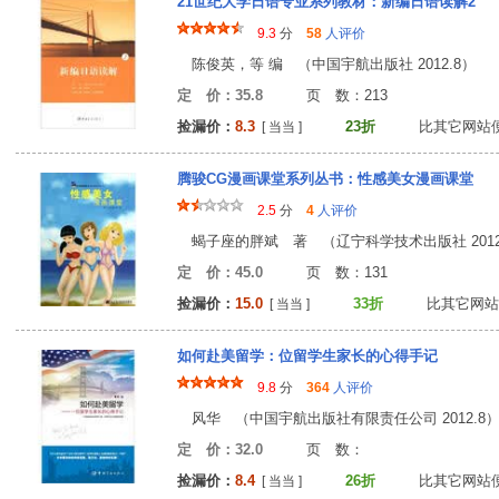
21世纪大学日语专业系列教材：新编日语读解2
9.3
分
58
人评价
陈俊英，等 编 （中国宇航出版社 2012.8）
定 价：35.8
页 数：21
捡漏价：
8.3
23折
比其它网站
[ 当当 ]
腾骏CG漫画课堂系列丛书：性感美女漫画课堂
2.5
分
4
人评价
蝎子座的胖斌 著 （辽宁科学技术出版社 2012.
定 价：45.0
页 数：13
捡漏价：
15.0
33折
比其它网站
[ 当当 ]
如何赴美留学：位留学生家长的心得手记
9.8
分
364
人评价
风华 （中国宇航出版社有限责任公司 2012.8
定 价：32.0
页 数
捡漏价：
8.4
26折
比其它网站
[ 当当 ]