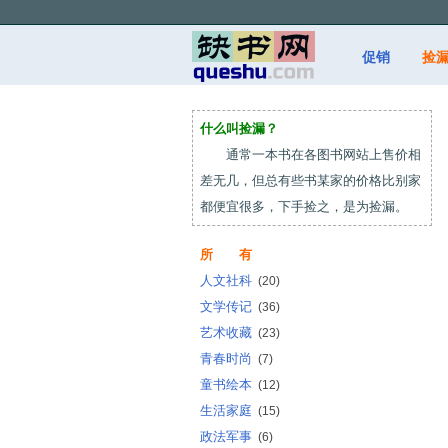
促销
捡
什么叫捡漏？
通常一本书在各图书网站上售价相
差无几，但总有些书某家的价格比别家
都便宜很多，下手捡之，是为捡漏。
所 有
人文社科
(20)
文学传记
(36)
艺术收藏
(23)
青春时尚
(7)
童书绘本
(12)
生活家庭
(15)
政法军事
(6)