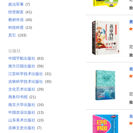
政法军事
(7)
捡
经管财富
(41)
教材外语
(40)
黄
科技科普
(13)
其它
(193)
陈
定
出版社
捡
中国宇航出版社
(63)
南方日报出版社
(56)
老
江苏科学技术出版社
(31)
吉林科学技术出版社
(30)
[
文化艺术出版社
(29)
定
商务印书馆
(21)
捡
南京大学出版社
(16)
中国农业出版社
(13)
去
山东美术出版社
(10)
吉林文史出版社
(7)
中