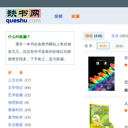
促销
捡漏
综合
当当
(438)
(382)
什么叫捡漏？
通常一本书在各图书网站上售价相
排 序：
时间
折扣
差无几，但总有些书某家的价格比别家
不
都便宜很多，下手捡之，是为捡漏。
所 有
美
人文社科
(17)
定
文学传记
(44)
捡
艺术收藏
(22)
地理旅游
(4)
人
青春时尚
(10)
童书绘本
(14)
吴
生活家庭
(33)
定