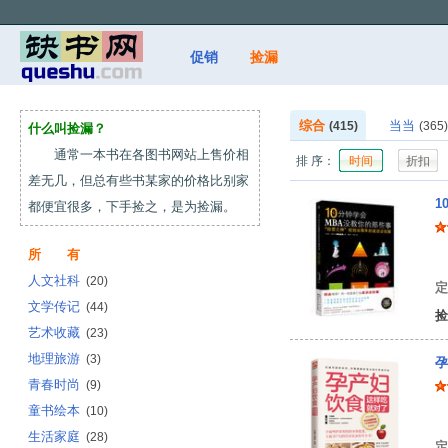
促销
捡漏
综合
当当
(415)
(365)
什么叫捡漏？
通常一本书在各图书网站上售价相
排 序：
时间
折扣
差无几，但总有些书某家的价格比别家
1
都便宜很多，下手捡之，是为捡漏。
所 有
[
人文社科
(20)
定
文学传记
(44)
捡
艺术收藏
(23)
地理旅游
(3)
孕
青春时尚
(9)
童书绘本
(10)
于
生活家庭
(28)
定