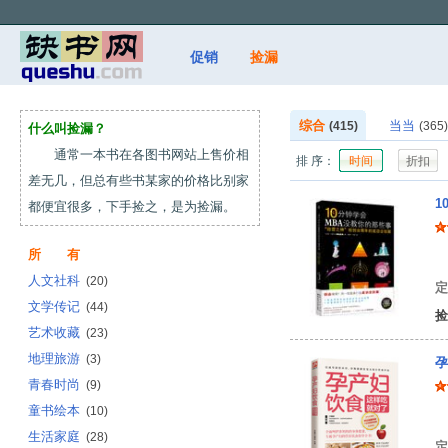
促销
捡漏
综合
当当
(415)
(365)
什么叫捡漏？
通常一本书在各图书网站上售价相
排 序：
时间
折扣
差无几，但总有些书某家的价格比别家
1
都便宜很多，下手捡之，是为捡漏。
所 有
[
人文社科
(20)
定
文学传记
(44)
捡
艺术收藏
(23)
地理旅游
(3)
孕
青春时尚
(9)
童书绘本
(10)
于
生活家庭
(28)
定