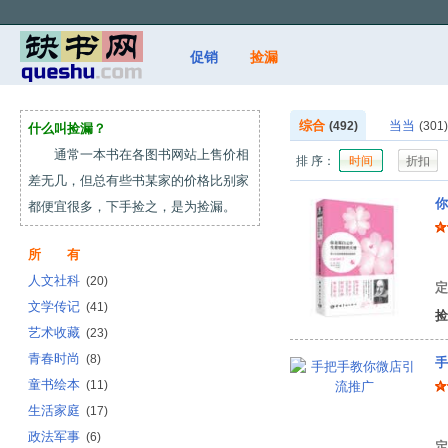
促销
捡漏
综合
当当
(492)
(301)
什么叫捡漏？
通常一本书在各图书网站上售价相
排 序：
时间
折扣
差无几，但总有些书某家的价格比别家
你
都便宜很多，下手捡之，是为捡漏。
所 有
马
人文社科
(20)
定
文学传记
(41)
捡
艺术收藏
(23)
青春时尚
(8)
手
童书绘本
(11)
生活家庭
(17)
王
政法军事
(6)
定