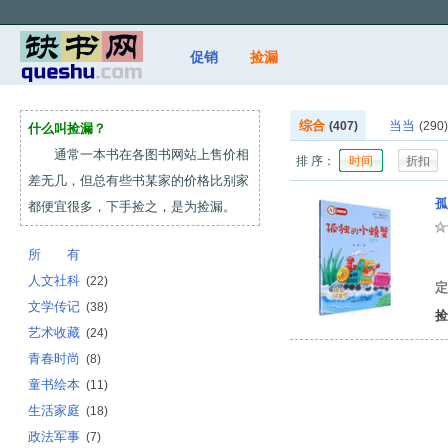
促销
捡漏
综合
当当
(407)
(290)
什么叫捡漏？
通常一本书在各图书网站上售价相
排 序：
时间
折扣
差无几，但总有些书某家的价格比别家
孤
都便宜很多，下手捡之，是为捡漏。
所 有
冰
人文社科
(22)
定
文学传记
(38)
捡
艺术收藏
(24)
青春时尚
(8)
童书绘本
(11)
生活家庭
(18)
政法军事
(7)